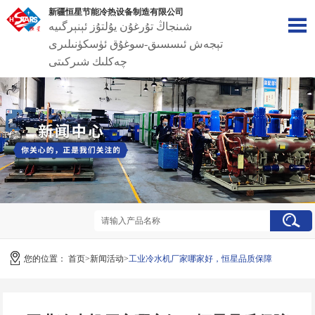
新疆恒星节能冷热设备制造有限公司
شىنجاڭ تۇرغۇن يۇلتۇز ئېنېرگىيە
تېجەش ئىسسىق-سوغۇق ئۈسكۈنىلىرى
چەكلىك شىركىتى
您的位置：
首页
>
新闻活动
>
工业冷水机厂家哪家好，恒星品质保障