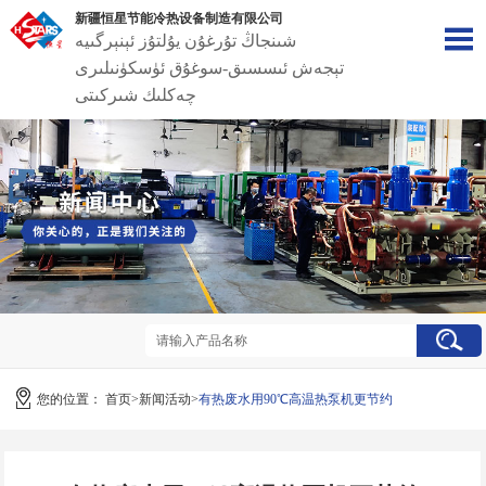
新疆恒星节能冷热设备制造有限公司
شىنجاڭ تۇرغۇن يۇلتۇز ئېنېرگىيە
تېجەش ئىسسىق-سوغۇق ئۈسكۈنىلىرى
چەكلىك شىركىتى
您的位置：
首页
>
新闻活动
>
有热废水用90℃高温热泵机更节约